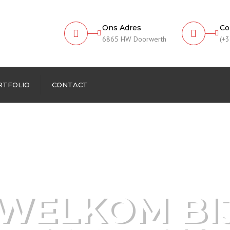
Ons Adres
Co
6865 HW Doorwerth
(+3
RTFOLIO
CONTACT