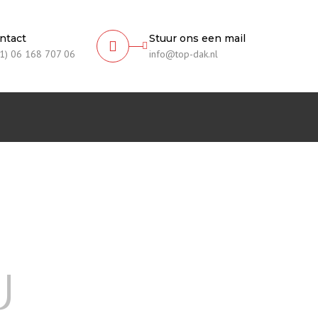
ntact
Stuur ons een mail
1) 06 168 707 06
info@top-dak.nl